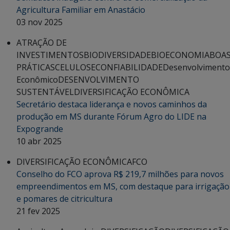
Agricultura Familiar em Anastácio
03 nov 2025
ATRAÇÃO DE
INVESTIMENTOS
BIODIVERSIDADE
BIOECONOMIA
BOA
PRÁTICAS
CELULOSE
CONFIABILIDADE
Desenvolvimento
Econômico
DESENVOLVIMENTO
SUSTENTÁVEL
DIVERSIFICAÇÃO ECONÔMICA
Secretário destaca liderança e novos caminhos da
produção em MS durante Fórum Agro do LIDE na
Expogrande
10 abr 2025
DIVERSIFICAÇÃO ECONÔMICA
FCO
Conselho do FCO aprova R$ 219,7 milhões para novos
empreendimentos em MS, com destaque para irrigação
e pomares de citricultura
21 fev 2025