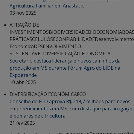
Agricultura Familiar em Anastácio
03 nov 2025
ATRAÇÃO DE
INVESTIMENTOS
BIODIVERSIDADE
BIOECONOMIA
BOA
PRÁTICAS
CELULOSE
CONFIABILIDADE
Desenvolvimento
Econômico
DESENVOLVIMENTO
SUSTENTÁVEL
DIVERSIFICAÇÃO ECONÔMICA
Secretário destaca liderança e novos caminhos da
produção em MS durante Fórum Agro do LIDE na
Expogrande
10 abr 2025
DIVERSIFICAÇÃO ECONÔMICA
FCO
Conselho do FCO aprova R$ 219,7 milhões para novos
empreendimentos em MS, com destaque para irrigação
e pomares de citricultura
21 fev 2025