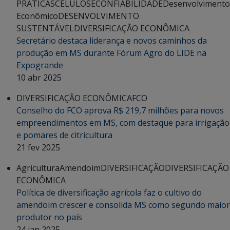
PRÁTICAS
CELULOSE
CONFIABILIDADE
Desenvolvimento
Econômico
DESENVOLVIMENTO
SUSTENTÁVEL
DIVERSIFICAÇÃO ECONÔMICA
Secretário destaca liderança e novos caminhos da
produção em MS durante Fórum Agro do LIDE na
Expogrande
10 abr 2025
DIVERSIFICAÇÃO ECONÔMICA
FCO
Conselho do FCO aprova R$ 219,7 milhões para novos
empreendimentos em MS, com destaque para irrigação
e pomares de citricultura
21 fev 2025
Agricultura
Amendoim
DIVERSIFICAÇÃO
DIVERSIFICAÇÃO
ECONÔMICA
Política de diversificação agrícola faz o cultivo do
amendoim crescer e consolida MS como segundo maior
produtor no país
24 jan 2025