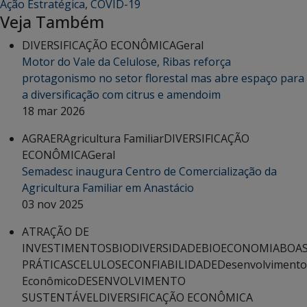
Ação Estratégica
,
COVID-19
Veja Também
DIVERSIFICAÇÃO ECONÔMICA
Geral
Motor do Vale da Celulose, Ribas reforça
protagonismo no setor florestal mas abre espaço para
a diversificação com citrus e amendoim
18 mar 2026
AGRAER
Agricultura Familiar
DIVERSIFICAÇÃO
ECONÔMICA
Geral
Semadesc inaugura Centro de Comercialização da
Agricultura Familiar em Anastácio
03 nov 2025
ATRAÇÃO DE
INVESTIMENTOS
BIODIVERSIDADE
BIOECONOMIA
BOA
PRÁTICAS
CELULOSE
CONFIABILIDADE
Desenvolvimento
Econômico
DESENVOLVIMENTO
SUSTENTÁVEL
DIVERSIFICAÇÃO ECONÔMICA