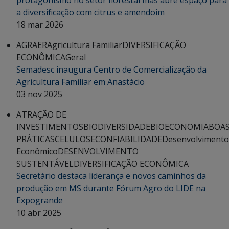
protagonismo no setor florestal mas abre espaço para
a diversificação com citrus e amendoim
18 mar 2026
AGRAER
Agricultura Familiar
DIVERSIFICAÇÃO
ECONÔMICA
Geral
Semadesc inaugura Centro de Comercialização da
Agricultura Familiar em Anastácio
03 nov 2025
ATRAÇÃO DE
INVESTIMENTOS
BIODIVERSIDADE
BIOECONOMIA
BOA
PRÁTICAS
CELULOSE
CONFIABILIDADE
Desenvolvimento
Econômico
DESENVOLVIMENTO
SUSTENTÁVEL
DIVERSIFICAÇÃO ECONÔMICA
Secretário destaca liderança e novos caminhos da
produção em MS durante Fórum Agro do LIDE na
Expogrande
10 abr 2025