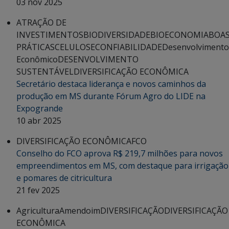
03 nov 2025
ATRAÇÃO DE
INVESTIMENTOS
BIODIVERSIDADE
BIOECONOMIA
BOA
PRÁTICAS
CELULOSE
CONFIABILIDADE
Desenvolvimento
Econômico
DESENVOLVIMENTO
SUSTENTÁVEL
DIVERSIFICAÇÃO ECONÔMICA
Secretário destaca liderança e novos caminhos da
produção em MS durante Fórum Agro do LIDE na
Expogrande
10 abr 2025
DIVERSIFICAÇÃO ECONÔMICA
FCO
Conselho do FCO aprova R$ 219,7 milhões para novos
empreendimentos em MS, com destaque para irrigação
e pomares de citricultura
21 fev 2025
Agricultura
Amendoim
DIVERSIFICAÇÃO
DIVERSIFICAÇÃO
ECONÔMICA