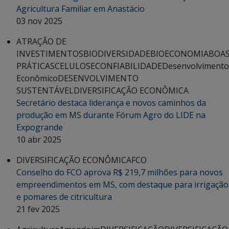
Agricultura Familiar em Anastácio
03 nov 2025
ATRAÇÃO DE
INVESTIMENTOS
BIODIVERSIDADE
BIOECONOMIA
BOA
PRÁTICAS
CELULOSE
CONFIABILIDADE
Desenvolvimento
Econômico
DESENVOLVIMENTO
SUSTENTÁVEL
DIVERSIFICAÇÃO ECONÔMICA
Secretário destaca liderança e novos caminhos da
produção em MS durante Fórum Agro do LIDE na
Expogrande
10 abr 2025
DIVERSIFICAÇÃO ECONÔMICA
FCO
Conselho do FCO aprova R$ 219,7 milhões para novos
empreendimentos em MS, com destaque para irrigação
e pomares de citricultura
21 fev 2025