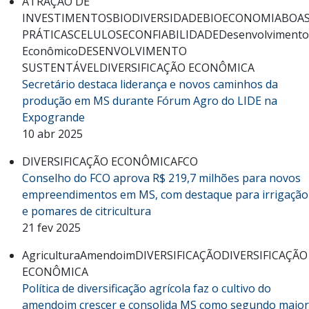
ATRAÇÃO DE
INVESTIMENTOS
BIODIVERSIDADE
BIOECONOMIA
BOA
PRÁTICAS
CELULOSE
CONFIABILIDADE
Desenvolvimento
Econômico
DESENVOLVIMENTO
SUSTENTÁVEL
DIVERSIFICAÇÃO ECONÔMICA
Secretário destaca liderança e novos caminhos da
produção em MS durante Fórum Agro do LIDE na
Expogrande
10 abr 2025
DIVERSIFICAÇÃO ECONÔMICA
FCO
Conselho do FCO aprova R$ 219,7 milhões para novos
empreendimentos em MS, com destaque para irrigação
e pomares de citricultura
21 fev 2025
Agricultura
Amendoim
DIVERSIFICAÇÃO
DIVERSIFICAÇÃO
ECONÔMICA
Política de diversificação agrícola faz o cultivo do
amendoim crescer e consolida MS como segundo maior