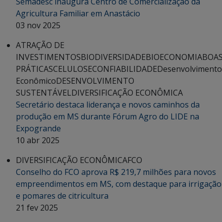
Semadesc inaugura Centro de Comercialização da
Agricultura Familiar em Anastácio
03 nov 2025
ATRAÇÃO DE
INVESTIMENTOS
BIODIVERSIDADE
BIOECONOMIA
BOA
PRÁTICAS
CELULOSE
CONFIABILIDADE
Desenvolvimento
Econômico
DESENVOLVIMENTO
SUSTENTÁVEL
DIVERSIFICAÇÃO ECONÔMICA
Secretário destaca liderança e novos caminhos da
produção em MS durante Fórum Agro do LIDE na
Expogrande
10 abr 2025
DIVERSIFICAÇÃO ECONÔMICA
FCO
Conselho do FCO aprova R$ 219,7 milhões para novos
empreendimentos em MS, com destaque para irrigação
e pomares de citricultura
21 fev 2025