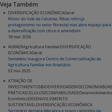
Veja Também
DIVERSIFICAÇÃO ECONÔMICA
Geral
Motor do Vale da Celulose, Ribas reforça
protagonismo no setor florestal mas abre espaço para
a diversificação com citrus e amendoim
18 mar 2026
AGRAER
Agricultura Familiar
DIVERSIFICAÇÃO
ECONÔMICA
Geral
Semadesc inaugura Centro de Comercialização da
Agricultura Familiar em Anastácio
03 nov 2025
ATRAÇÃO DE
INVESTIMENTOS
BIODIVERSIDADE
BIOECONOMIA
BOA
PRÁTICAS
CELULOSE
CONFIABILIDADE
Desenvolvimento
Econômico
DESENVOLVIMENTO
SUSTENTÁVEL
DIVERSIFICAÇÃO ECONÔMICA
Secretário destaca liderança e novos caminhos da