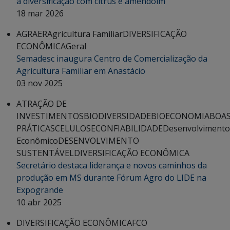
a diversificação com citrus e amendoim
18 mar 2026
AGRAER
Agricultura Familiar
DIVERSIFICAÇÃO
ECONÔMICA
Geral
Semadesc inaugura Centro de Comercialização da
Agricultura Familiar em Anastácio
03 nov 2025
ATRAÇÃO DE
INVESTIMENTOS
BIODIVERSIDADE
BIOECONOMIA
BOA
PRÁTICAS
CELULOSE
CONFIABILIDADE
Desenvolvimento
Econômico
DESENVOLVIMENTO
SUSTENTÁVEL
DIVERSIFICAÇÃO ECONÔMICA
Secretário destaca liderança e novos caminhos da
produção em MS durante Fórum Agro do LIDE na
Expogrande
10 abr 2025
DIVERSIFICAÇÃO ECONÔMICA
FCO