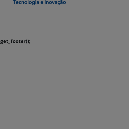
SETDIG | Secretaria-
Executiva de
Transformação Digital
get_footer();