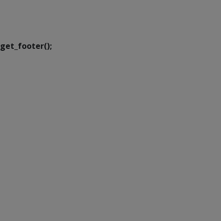
Executiva de
Transformação Digital
get_footer();