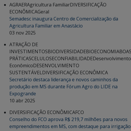
AGRAER
Agricultura Familiar
DIVERSIFICAÇÃO
ECONÔMICA
Geral
Semadesc inaugura Centro de Comercialização da
Agricultura Familiar em Anastácio
03 nov 2025
ATRAÇÃO DE
INVESTIMENTOS
BIODIVERSIDADE
BIOECONOMIA
BOA
PRÁTICAS
CELULOSE
CONFIABILIDADE
Desenvolvimento
Econômico
DESENVOLVIMENTO
SUSTENTÁVEL
DIVERSIFICAÇÃO ECONÔMICA
Secretário destaca liderança e novos caminhos da
produção em MS durante Fórum Agro do LIDE na
Expogrande
10 abr 2025
DIVERSIFICAÇÃO ECONÔMICA
FCO
Conselho do FCO aprova R$ 219,7 milhões para novos
empreendimentos em MS, com destaque para irrigação