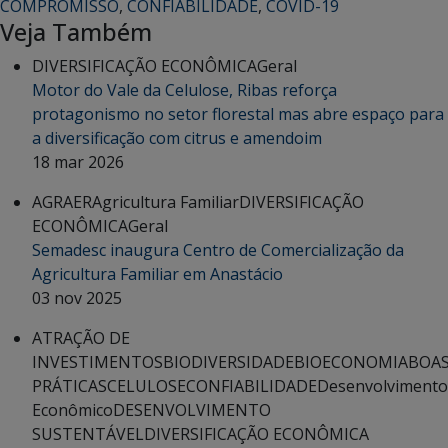
COMPROMISSO
,
CONFIABILIDADE
,
COVID-19
Veja Também
DIVERSIFICAÇÃO ECONÔMICA
Geral
Motor do Vale da Celulose, Ribas reforça
protagonismo no setor florestal mas abre espaço para
a diversificação com citrus e amendoim
18 mar 2026
AGRAER
Agricultura Familiar
DIVERSIFICAÇÃO
ECONÔMICA
Geral
Semadesc inaugura Centro de Comercialização da
Agricultura Familiar em Anastácio
03 nov 2025
ATRAÇÃO DE
INVESTIMENTOS
BIODIVERSIDADE
BIOECONOMIA
BOA
PRÁTICAS
CELULOSE
CONFIABILIDADE
Desenvolvimento
Econômico
DESENVOLVIMENTO
SUSTENTÁVEL
DIVERSIFICAÇÃO ECONÔMICA