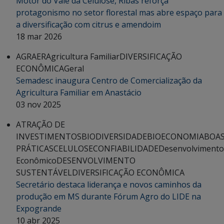
Motor do Vale da Celulose, Ribas reforça
protagonismo no setor florestal mas abre espaço para
a diversificação com citrus e amendoim
18 mar 2026
AGRAER
Agricultura Familiar
DIVERSIFICAÇÃO
ECONÔMICA
Geral
Semadesc inaugura Centro de Comercialização da
Agricultura Familiar em Anastácio
03 nov 2025
ATRAÇÃO DE
INVESTIMENTOS
BIODIVERSIDADE
BIOECONOMIA
BOA
PRÁTICAS
CELULOSE
CONFIABILIDADE
Desenvolvimento
Econômico
DESENVOLVIMENTO
SUSTENTÁVEL
DIVERSIFICAÇÃO ECONÔMICA
Secretário destaca liderança e novos caminhos da
produção em MS durante Fórum Agro do LIDE na
Expogrande
10 abr 2025