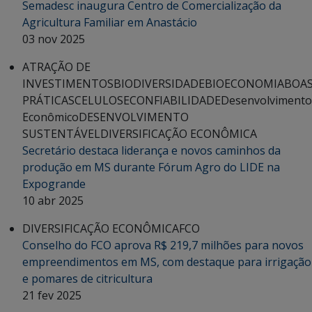
Semadesc inaugura Centro de Comercialização da
Agricultura Familiar em Anastácio
03 nov 2025
ATRAÇÃO DE
INVESTIMENTOS
BIODIVERSIDADE
BIOECONOMIA
BOA
PRÁTICAS
CELULOSE
CONFIABILIDADE
Desenvolvimento
Econômico
DESENVOLVIMENTO
SUSTENTÁVEL
DIVERSIFICAÇÃO ECONÔMICA
Secretário destaca liderança e novos caminhos da
produção em MS durante Fórum Agro do LIDE na
Expogrande
10 abr 2025
DIVERSIFICAÇÃO ECONÔMICA
FCO
Conselho do FCO aprova R$ 219,7 milhões para novos
empreendimentos em MS, com destaque para irrigação
e pomares de citricultura
21 fev 2025