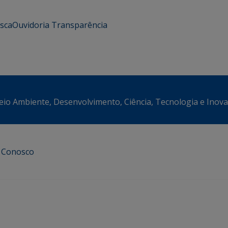
usca
Ouvidoria
Transparência
eio Ambiente, Desenvolvimento, Ciência, Tecnologia e Inov
e Conosco