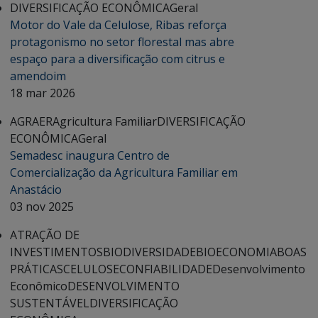
DIVERSIFICAÇÃO ECONÔMICA
Geral
Motor do Vale da Celulose, Ribas reforça
protagonismo no setor florestal mas abre
espaço para a diversificação com citrus e
amendoim
18 mar 2026
AGRAER
Agricultura Familiar
DIVERSIFICAÇÃO
ECONÔMICA
Geral
Semadesc inaugura Centro de
Comercialização da Agricultura Familiar em
Anastácio
03 nov 2025
ATRAÇÃO DE
INVESTIMENTOS
BIODIVERSIDADE
BIOECONOMIA
BOAS
PRÁTICAS
CELULOSE
CONFIABILIDADE
Desenvolvimento
Econômico
DESENVOLVIMENTO
SUSTENTÁVEL
DIVERSIFICAÇÃO