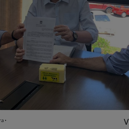
V
a •