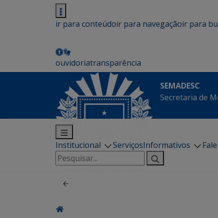
ir para conteúdo
ir para navegação
ir para b
ouvidoria
transparência
SEMADESC
Secretaria de M
Institucional
Serviços
Informativos
Fal
Pesquisar
por: