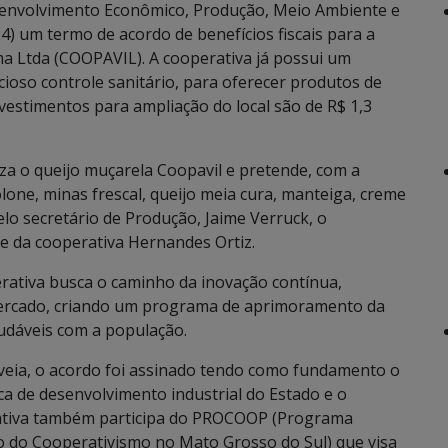
senvolvimento Econômico, Produção, Meio Ambiente e
4) um termo de acordo de benefícios fiscais para a
ma Ltda (COOPAVIL). A cooperativa já possui um
ioso controle sanitário, para oferecer produtos de
nvestimentos para ampliação do local são de R$ 1,3
iza o queijo muçarela Coopavil e pretende, com a
lone, minas frescal, queijo meia cura, manteiga, creme
pelo secretário de Produção, Jaime Verruck, o
e da cooperativa Hernandes Ortiz.
rativa busca o caminho da inovação contínua,
ercado, criando um programa de aprimoramento da
udáveis com a população.
eia, o acordo foi assinado tendo como fundamento o
a de desenvolvimento industrial do Estado e o
erativa também participa do PROCOOP (Programa
o do Cooperativismo no Mato Grosso do Sul) que visa