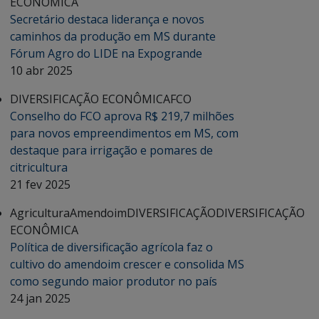
ECONÔMICA
Secretário destaca liderança e novos
caminhos da produção em MS durante
Fórum Agro do LIDE na Expogrande
10 abr 2025
DIVERSIFICAÇÃO ECONÔMICA
FCO
Conselho do FCO aprova R$ 219,7 milhões
para novos empreendimentos em MS, com
destaque para irrigação e pomares de
citricultura
21 fev 2025
Agricultura
Amendoim
DIVERSIFICAÇÃO
DIVERSIFICAÇÃO
ECONÔMICA
Política de diversificação agrícola faz o
cultivo do amendoim crescer e consolida MS
como segundo maior produtor no país
24 jan 2025