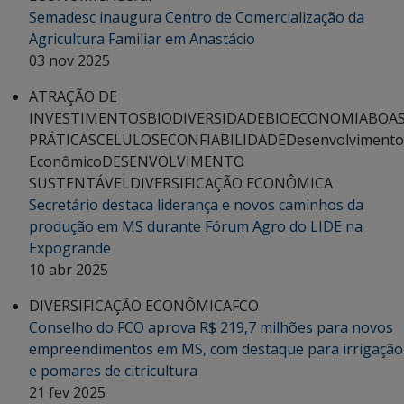
Semadesc inaugura Centro de Comercialização da
Agricultura Familiar em Anastácio
03 nov 2025
ATRAÇÃO DE
INVESTIMENTOS
BIODIVERSIDADE
BIOECONOMIA
BOA
PRÁTICAS
CELULOSE
CONFIABILIDADE
Desenvolvimento
Econômico
DESENVOLVIMENTO
SUSTENTÁVEL
DIVERSIFICAÇÃO ECONÔMICA
Secretário destaca liderança e novos caminhos da
produção em MS durante Fórum Agro do LIDE na
Expogrande
10 abr 2025
DIVERSIFICAÇÃO ECONÔMICA
FCO
Conselho do FCO aprova R$ 219,7 milhões para novos
empreendimentos em MS, com destaque para irrigação
e pomares de citricultura
21 fev 2025