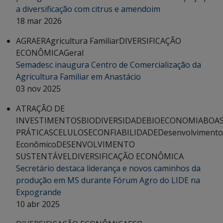
a diversificação com citrus e amendoim
18 mar 2026
AGRAER
Agricultura Familiar
DIVERSIFICAÇÃO
ECONÔMICA
Geral
Semadesc inaugura Centro de Comercialização da
Agricultura Familiar em Anastácio
03 nov 2025
ATRAÇÃO DE
INVESTIMENTOS
BIODIVERSIDADE
BIOECONOMIA
BOA
PRÁTICAS
CELULOSE
CONFIABILIDADE
Desenvolvimento
Econômico
DESENVOLVIMENTO
SUSTENTÁVEL
DIVERSIFICAÇÃO ECONÔMICA
Secretário destaca liderança e novos caminhos da
produção em MS durante Fórum Agro do LIDE na
Expogrande
10 abr 2025