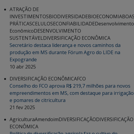
ATRAÇÃO DE
INVESTIMENTOS
BIODIVERSIDADE
BIOECONOMIA
BOA
PRÁTICAS
CELULOSE
CONFIABILIDADE
Desenvolvimento
Econômico
DESENVOLVIMENTO
SUSTENTÁVEL
DIVERSIFICAÇÃO ECONÔMICA
Secretário destaca liderança e novos caminhos da
produção em MS durante Fórum Agro do LIDE na
Expogrande
10 abr 2025
DIVERSIFICAÇÃO ECONÔMICA
FCO
Conselho do FCO aprova R$ 219,7 milhões para novos
empreendimentos em MS, com destaque para irrigação
e pomares de citricultura
21 fev 2025
Agricultura
Amendoim
DIVERSIFICAÇÃO
DIVERSIFICAÇÃO
ECONÔMICA
Política de diversificação agrícola faz o cultivo do