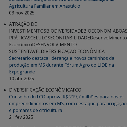
Agricultura Familiar em Anastácio
03 nov 2025
ATRAÇÃO DE
INVESTIMENTOS
BIODIVERSIDADE
BIOECONOMIA
BOA
PRÁTICAS
CELULOSE
CONFIABILIDADE
Desenvolvimento
Econômico
DESENVOLVIMENTO
SUSTENTÁVEL
DIVERSIFICAÇÃO ECONÔMICA
Secretário destaca liderança e novos caminhos da
produção em MS durante Fórum Agro do LIDE na
Expogrande
10 abr 2025
DIVERSIFICAÇÃO ECONÔMICA
FCO
Conselho do FCO aprova R$ 219,7 milhões para novos
empreendimentos em MS, com destaque para irrigação
e pomares de citricultura
21 fev 2025