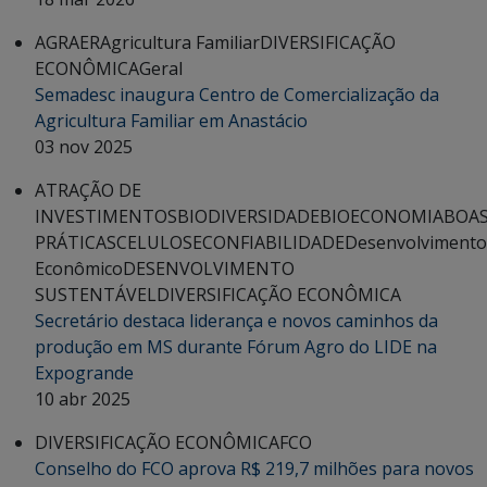
AGRAER
Agricultura Familiar
DIVERSIFICAÇÃO
ECONÔMICA
Geral
Semadesc inaugura Centro de Comercialização da
Agricultura Familiar em Anastácio
03 nov 2025
ATRAÇÃO DE
INVESTIMENTOS
BIODIVERSIDADE
BIOECONOMIA
BOA
PRÁTICAS
CELULOSE
CONFIABILIDADE
Desenvolvimento
Econômico
DESENVOLVIMENTO
SUSTENTÁVEL
DIVERSIFICAÇÃO ECONÔMICA
Secretário destaca liderança e novos caminhos da
produção em MS durante Fórum Agro do LIDE na
Expogrande
10 abr 2025
DIVERSIFICAÇÃO ECONÔMICA
FCO
Conselho do FCO aprova R$ 219,7 milhões para novos