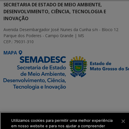
SECRETARIA DE ESTADO DE MEIO AMBIENTE,
DESENVOLVIMENTO, CIÊNCIA, TECNOLOGIA E
INOVAÇÃO
Avenida Desembargador José Nunes da Cunha s/n - Bloco 12
Parque dos Poderes - Campo Grande | MS
CEP.: 79031-310
MAPA
SETDIG | Secretaria-
Executiva de
Transformação Digital
Utilizamos cookies para permitir uma melhor experiência
get_footer();
em nosso website e para nos ajudar a compreender