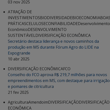
03 nov 2025
ATRAÇÃO DE
INVESTIMENTOS
BIODIVERSIDADE
BIOECONOMIA
BOA
PRÁTICAS
CELULOSE
CONFIABILIDADE
Desenvolvimento
Econômico
DESENVOLVIMENTO
SUSTENTÁVEL
DIVERSIFICAÇÃO ECONÔMICA
Secretário destaca liderança e novos caminhos da
produção em MS durante Fórum Agro do LIDE na
Expogrande
10 abr 2025
DIVERSIFICAÇÃO ECONÔMICA
FCO
Conselho do FCO aprova R$ 219,7 milhões para novos
empreendimentos em MS, com destaque para irrigação
e pomares de citricultura
21 fev 2025
Agricultura
Amendoim
DIVERSIFICAÇÃO
DIVERSIFICAÇÃO
ECONÔMICA