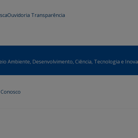
usca
Ouvidoria
Transparência
eio Ambiente, Desenvolvimento, Ciência, Tecnologia e Inov
e Conosco