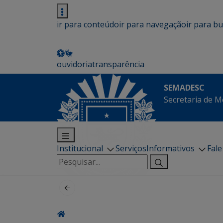
ir para conteúdo
ir para navegação
ir para b
ouvidoria
transparência
SEMADESC
Secretaria de M
Institucional
Serviços
Informativos
Fal
Pesquisar
por: