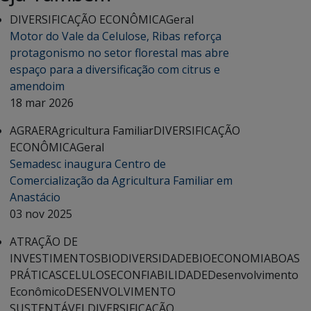
DIVERSIFICAÇÃO ECONÔMICA
Geral
Motor do Vale da Celulose, Ribas reforça
protagonismo no setor florestal mas abre
espaço para a diversificação com citrus e
amendoim
18 mar 2026
AGRAER
Agricultura Familiar
DIVERSIFICAÇÃO
ECONÔMICA
Geral
Semadesc inaugura Centro de
Comercialização da Agricultura Familiar em
Anastácio
03 nov 2025
ATRAÇÃO DE
INVESTIMENTOS
BIODIVERSIDADE
BIOECONOMIA
BOAS
PRÁTICAS
CELULOSE
CONFIABILIDADE
Desenvolvimento
Econômico
DESENVOLVIMENTO
SUSTENTÁVEL
DIVERSIFICAÇÃO