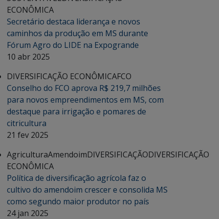
ECONÔMICA
Secretário destaca liderança e novos
caminhos da produção em MS durante
Fórum Agro do LIDE na Expogrande
10 abr 2025
DIVERSIFICAÇÃO ECONÔMICA
FCO
Conselho do FCO aprova R$ 219,7 milhões
para novos empreendimentos em MS, com
destaque para irrigação e pomares de
citricultura
21 fev 2025
Agricultura
Amendoim
DIVERSIFICAÇÃO
DIVERSIFICAÇÃO
ECONÔMICA
Política de diversificação agrícola faz o
cultivo do amendoim crescer e consolida MS
como segundo maior produtor no país
24 jan 2025