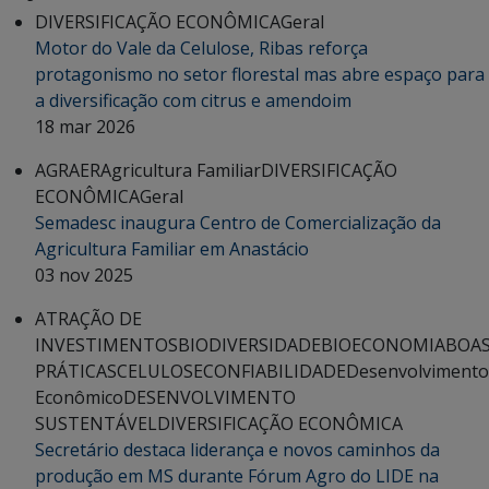
DIVERSIFICAÇÃO ECONÔMICA
Geral
Motor do Vale da Celulose, Ribas reforça
protagonismo no setor florestal mas abre espaço para
a diversificação com citrus e amendoim
18 mar 2026
AGRAER
Agricultura Familiar
DIVERSIFICAÇÃO
ECONÔMICA
Geral
Semadesc inaugura Centro de Comercialização da
Agricultura Familiar em Anastácio
03 nov 2025
ATRAÇÃO DE
INVESTIMENTOS
BIODIVERSIDADE
BIOECONOMIA
BOA
PRÁTICAS
CELULOSE
CONFIABILIDADE
Desenvolvimento
Econômico
DESENVOLVIMENTO
SUSTENTÁVEL
DIVERSIFICAÇÃO ECONÔMICA
Secretário destaca liderança e novos caminhos da
produção em MS durante Fórum Agro do LIDE na