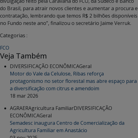
divulgação feito pela Caravana do FCO, da Sudeco e Banco
do Brasil, para atrair novos clientes e aumentar a procura e
contratação, lembrando que temos R$ 2 bilhões disponíveis
no Fundo neste ano”, finalizou o secretário Jaime Verruk.
Categorias :
FCO
Veja Também
DIVERSIFICAÇÃO ECONÔMICA
Geral
Motor do Vale da Celulose, Ribas reforça
protagonismo no setor florestal mas abre espaço para
a diversificação com citrus e amendoim
18 mar 2026
AGRAER
Agricultura Familiar
DIVERSIFICAÇÃO
ECONÔMICA
Geral
Semadesc inaugura Centro de Comercialização da
Agricultura Familiar em Anastácio
03 nov 2025