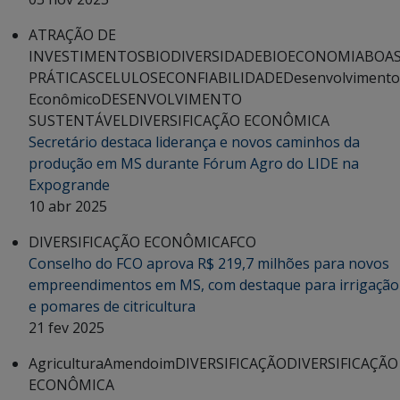
ATRAÇÃO DE
INVESTIMENTOS
BIODIVERSIDADE
BIOECONOMIA
BOA
PRÁTICAS
CELULOSE
CONFIABILIDADE
Desenvolvimento
Econômico
DESENVOLVIMENTO
SUSTENTÁVEL
DIVERSIFICAÇÃO ECONÔMICA
Secretário destaca liderança e novos caminhos da
produção em MS durante Fórum Agro do LIDE na
Expogrande
10 abr 2025
DIVERSIFICAÇÃO ECONÔMICA
FCO
Conselho do FCO aprova R$ 219,7 milhões para novos
empreendimentos em MS, com destaque para irrigação
e pomares de citricultura
21 fev 2025
Agricultura
Amendoim
DIVERSIFICAÇÃO
DIVERSIFICAÇÃO
ECONÔMICA