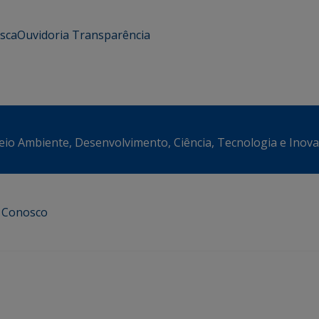
usca
Ouvidoria
Transparência
eio Ambiente, Desenvolvimento, Ciência, Tecnologia e Inov
e Conosco