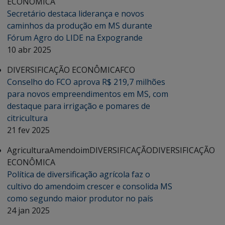
ECONÔMICA
Secretário destaca liderança e novos
caminhos da produção em MS durante
Fórum Agro do LIDE na Expogrande
10 abr 2025
DIVERSIFICAÇÃO ECONÔMICA
FCO
Conselho do FCO aprova R$ 219,7 milhões
para novos empreendimentos em MS, com
destaque para irrigação e pomares de
citricultura
21 fev 2025
Agricultura
Amendoim
DIVERSIFICAÇÃO
DIVERSIFICAÇÃO
ECONÔMICA
Política de diversificação agrícola faz o
cultivo do amendoim crescer e consolida MS
como segundo maior produtor no país
24 jan 2025