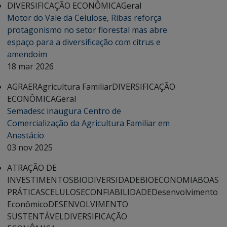
DIVERSIFICAÇÃO ECONÔMICA
Geral
Motor do Vale da Celulose, Ribas reforça
protagonismo no setor florestal mas abre
espaço para a diversificação com citrus e
amendoim
18 mar 2026
AGRAER
Agricultura Familiar
DIVERSIFICAÇÃO
ECONÔMICA
Geral
Semadesc inaugura Centro de
Comercialização da Agricultura Familiar em
Anastácio
03 nov 2025
ATRAÇÃO DE
INVESTIMENTOS
BIODIVERSIDADE
BIOECONOMIA
BOAS
PRÁTICAS
CELULOSE
CONFIABILIDADE
Desenvolvimento
Econômico
DESENVOLVIMENTO
SUSTENTÁVEL
DIVERSIFICAÇÃO