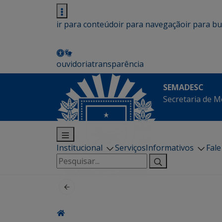
ir para conteúdo
ir para navegação
ir para b
ouvidoria
transparência
SEMADESC
Secretaria de M
Institucional
Serviços
Informativos
Fal
Pesquisar
por: