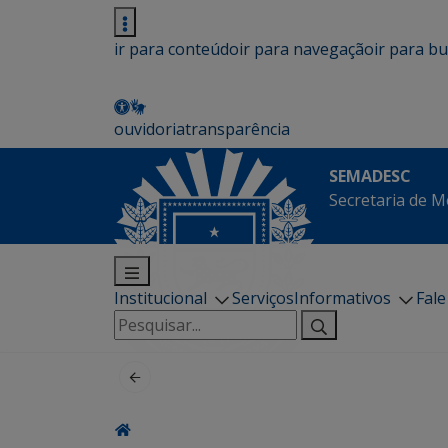
ir para conteúdo
ir para navegação
ir para b
ouvidoria
transparência
SEMADESC
Secretaria de M
Institucional
Serviços
Informativos
Fal
Pesquisar
por: