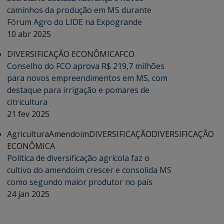
caminhos da produção em MS durante
Fórum Agro do LIDE na Expogrande
10 abr 2025
DIVERSIFICAÇÃO ECONÔMICA
FCO
Conselho do FCO aprova R$ 219,7 milhões
para novos empreendimentos em MS, com
destaque para irrigação e pomares de
citricultura
21 fev 2025
Agricultura
Amendoim
DIVERSIFICAÇÃO
DIVERSIFICAÇÃO
ECONÔMICA
Política de diversificação agrícola faz o
cultivo do amendoim crescer e consolida MS
como segundo maior produtor no país
24 jan 2025