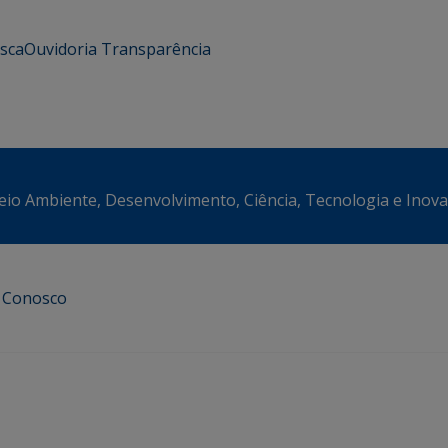
usca
Ouvidoria
Transparência
eio Ambiente, Desenvolvimento, Ciência, Tecnologia e Inov
e Conosco