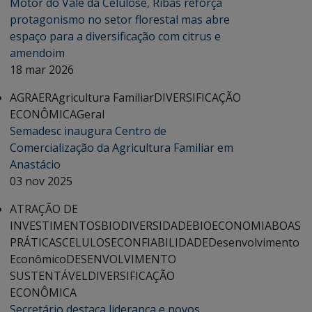
Motor do Vale da Celulose, Ribas reforça
protagonismo no setor florestal mas abre
espaço para a diversificação com citrus e
amendoim
18 mar 2026
AGRAER
Agricultura Familiar
DIVERSIFICAÇÃO
ECONÔMICA
Geral
Semadesc inaugura Centro de
Comercialização da Agricultura Familiar em
Anastácio
03 nov 2025
ATRAÇÃO DE
INVESTIMENTOS
BIODIVERSIDADE
BIOECONOMIA
BOAS
PRÁTICAS
CELULOSE
CONFIABILIDADE
Desenvolvimento
Econômico
DESENVOLVIMENTO
SUSTENTÁVEL
DIVERSIFICAÇÃO
ECONÔMICA
Secretário destaca liderança e novos