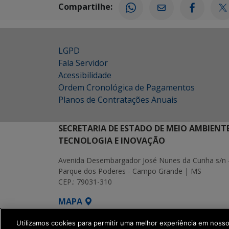
Compartilhe:
LGPD
Fala Servidor
Acessibilidade
Ordem Cronológica de Pagamentos
Planos de Contratações Anuais
SECRETARIA DE ESTADO DE MEIO AMBIENT
TECNOLOGIA E INOVAÇÃO
Avenida Desembargador José Nunes da Cunha s/n 
Parque dos Poderes - Campo Grande | MS
CEP.: 79031-310
MAPA
SETDIG | Secretaria-Executiva de Transf
Utilizamos cookies para permitir uma melhor experiência em noss