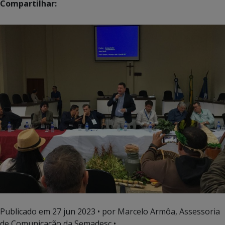
Compartilhar:
Publicado em
27 jun 2023
• por Marcelo Armôa, Assessoria
de Comunicação da Semadesc •