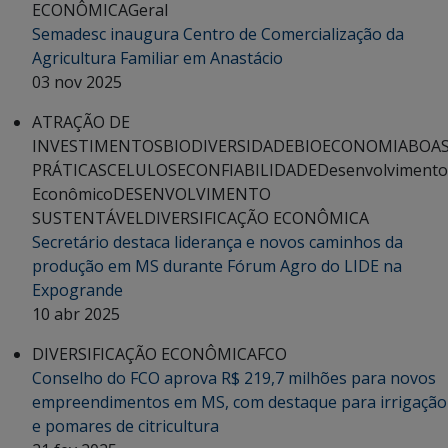
ECONÔMICA
Geral
Semadesc inaugura Centro de Comercialização da
Agricultura Familiar em Anastácio
03 nov 2025
ATRAÇÃO DE
INVESTIMENTOS
BIODIVERSIDADE
BIOECONOMIA
BOA
PRÁTICAS
CELULOSE
CONFIABILIDADE
Desenvolvimento
Econômico
DESENVOLVIMENTO
SUSTENTÁVEL
DIVERSIFICAÇÃO ECONÔMICA
Secretário destaca liderança e novos caminhos da
produção em MS durante Fórum Agro do LIDE na
Expogrande
10 abr 2025
DIVERSIFICAÇÃO ECONÔMICA
FCO
Conselho do FCO aprova R$ 219,7 milhões para novos
empreendimentos em MS, com destaque para irrigação
e pomares de citricultura