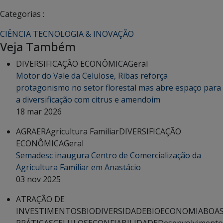
Categorias :
CIÊNCIA TECNOLOGIA & INOVAÇÃO
Veja Também
DIVERSIFICAÇÃO ECONÔMICA
Geral
Motor do Vale da Celulose, Ribas reforça
protagonismo no setor florestal mas abre espaço para
a diversificação com citrus e amendoim
18 mar 2026
AGRAER
Agricultura Familiar
DIVERSIFICAÇÃO
ECONÔMICA
Geral
Semadesc inaugura Centro de Comercialização da
Agricultura Familiar em Anastácio
03 nov 2025
ATRAÇÃO DE
INVESTIMENTOS
BIODIVERSIDADE
BIOECONOMIA
BOA
PRÁTICAS
CELULOSE
CONFIABILIDADE
Desenvolvimento