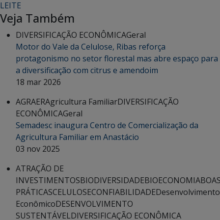
LEITE
Veja Também
DIVERSIFICAÇÃO ECONÔMICA
Geral
Motor do Vale da Celulose, Ribas reforça
protagonismo no setor florestal mas abre espaço para
a diversificação com citrus e amendoim
18 mar 2026
AGRAER
Agricultura Familiar
DIVERSIFICAÇÃO
ECONÔMICA
Geral
Semadesc inaugura Centro de Comercialização da
Agricultura Familiar em Anastácio
03 nov 2025
ATRAÇÃO DE
INVESTIMENTOS
BIODIVERSIDADE
BIOECONOMIA
BOA
PRÁTICAS
CELULOSE
CONFIABILIDADE
Desenvolvimento
Econômico
DESENVOLVIMENTO
SUSTENTÁVEL
DIVERSIFICAÇÃO ECONÔMICA