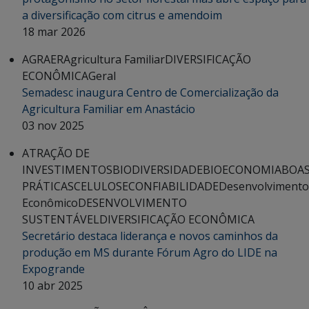
a diversificação com citrus e amendoim
18 mar 2026
AGRAER
Agricultura Familiar
DIVERSIFICAÇÃO
ECONÔMICA
Geral
Semadesc inaugura Centro de Comercialização da
Agricultura Familiar em Anastácio
03 nov 2025
ATRAÇÃO DE
INVESTIMENTOS
BIODIVERSIDADE
BIOECONOMIA
BOA
PRÁTICAS
CELULOSE
CONFIABILIDADE
Desenvolvimento
Econômico
DESENVOLVIMENTO
SUSTENTÁVEL
DIVERSIFICAÇÃO ECONÔMICA
Secretário destaca liderança e novos caminhos da
produção em MS durante Fórum Agro do LIDE na
Expogrande
10 abr 2025