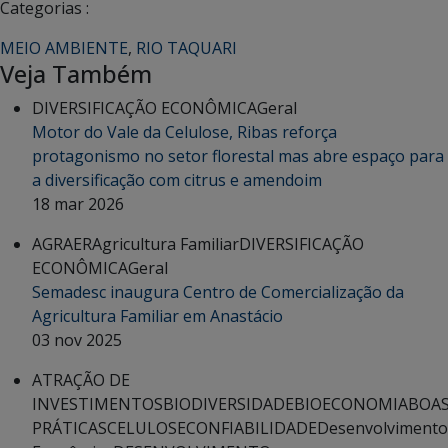
Categorias :
MEIO AMBIENTE
,
RIO TAQUARI
Veja Também
DIVERSIFICAÇÃO ECONÔMICA
Geral
Motor do Vale da Celulose, Ribas reforça
protagonismo no setor florestal mas abre espaço para
a diversificação com citrus e amendoim
18 mar 2026
AGRAER
Agricultura Familiar
DIVERSIFICAÇÃO
ECONÔMICA
Geral
Semadesc inaugura Centro de Comercialização da
Agricultura Familiar em Anastácio
03 nov 2025
ATRAÇÃO DE
INVESTIMENTOS
BIODIVERSIDADE
BIOECONOMIA
BOA
PRÁTICAS
CELULOSE
CONFIABILIDADE
Desenvolvimento