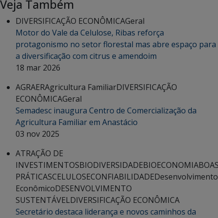
Veja Também
DIVERSIFICAÇÃO ECONÔMICA
Geral
Motor do Vale da Celulose, Ribas reforça
protagonismo no setor florestal mas abre espaço para
a diversificação com citrus e amendoim
18 mar 2026
AGRAER
Agricultura Familiar
DIVERSIFICAÇÃO
ECONÔMICA
Geral
Semadesc inaugura Centro de Comercialização da
Agricultura Familiar em Anastácio
03 nov 2025
ATRAÇÃO DE
INVESTIMENTOS
BIODIVERSIDADE
BIOECONOMIA
BOA
PRÁTICAS
CELULOSE
CONFIABILIDADE
Desenvolvimento
Econômico
DESENVOLVIMENTO
SUSTENTÁVEL
DIVERSIFICAÇÃO ECONÔMICA
Secretário destaca liderança e novos caminhos da