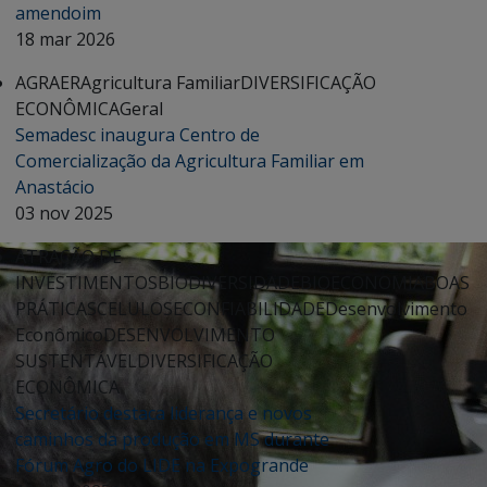
amendoim
18 mar 2026
AGRAER
Agricultura Familiar
DIVERSIFICAÇÃO
ECONÔMICA
Geral
Semadesc inaugura Centro de
Comercialização da Agricultura Familiar em
Anastácio
03 nov 2025
ATRAÇÃO DE
INVESTIMENTOS
BIODIVERSIDADE
BIOECONOMIA
BOAS
PRÁTICAS
CELULOSE
CONFIABILIDADE
Desenvolvimento
Econômico
DESENVOLVIMENTO
SUSTENTÁVEL
DIVERSIFICAÇÃO
ECONÔMICA
Secretário destaca liderança e novos
caminhos da produção em MS durante
Fórum Agro do LIDE na Expogrande