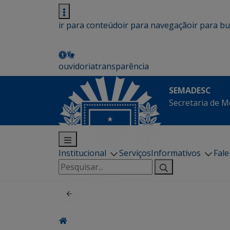
ir para conteúdo
ir para navegação
ir para b
ouvidoria
transparência
SEMADESC
Secretaria de M
Institucional
Serviços
Informativos
Fal
Pesquisar
por: