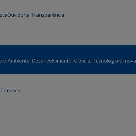
usca
Ouvidoria
Transparência
eio Ambiente, Desenvolvimento, Ciência, Tecnologia e Inov
e Conosco