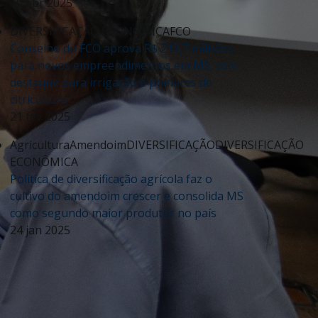
10 abr 2025
DIVERSIFICAÇÃO ECONÔMICA
FCO
Conselho do FCO aprova R$ 219,7 milhões
para novos empreendimentos em MS, com
destaque para irrigação e pomares de
citricultura
21 fev 2025
Agricultura
Amendoim
DIVERSIFICAÇÃO
DIVERSIFICAÇÃO
ECONÔMICA
Política de diversificação agrícola faz o
cultivo do amendoim crescer e consolida MS
como segundo maior produtor no país
24 jan 2025