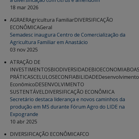
18 mar 2026
AGRAER
Agricultura Familiar
DIVERSIFICAÇÃO
ECONÔMICA
Geral
Semadesc inaugura Centro de Comercialização da
Agricultura Familiar em Anastácio
03 nov 2025
ATRAÇÃO DE
INVESTIMENTOS
BIODIVERSIDADE
BIOECONOMIA
BOA
PRÁTICAS
CELULOSE
CONFIABILIDADE
Desenvolvimento
Econômico
DESENVOLVIMENTO
SUSTENTÁVEL
DIVERSIFICAÇÃO ECONÔMICA
Secretário destaca liderança e novos caminhos da
produção em MS durante Fórum Agro do LIDE na
Expogrande
10 abr 2025
DIVERSIFICAÇÃO ECONÔMICA
FCO