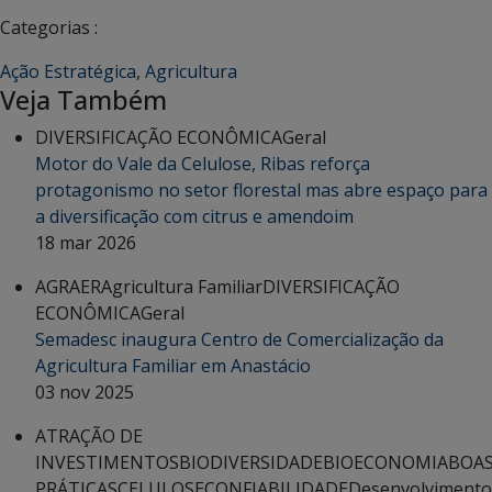
Categorias :
Ação Estratégica
,
Agricultura
Veja Também
DIVERSIFICAÇÃO ECONÔMICA
Geral
Motor do Vale da Celulose, Ribas reforça
protagonismo no setor florestal mas abre espaço para
a diversificação com citrus e amendoim
18 mar 2026
AGRAER
Agricultura Familiar
DIVERSIFICAÇÃO
ECONÔMICA
Geral
Semadesc inaugura Centro de Comercialização da
Agricultura Familiar em Anastácio
03 nov 2025
ATRAÇÃO DE
INVESTIMENTOS
BIODIVERSIDADE
BIOECONOMIA
BOA
PRÁTICAS
CELULOSE
CONFIABILIDADE
Desenvolvimento