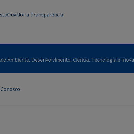
usca
Ouvidoria
Transparência
eio Ambiente, Desenvolvimento, Ciência, Tecnologia e Inov
e Conosco