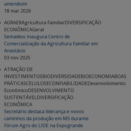
amendoim
18 mar 2026
AGRAER
Agricultura Familiar
DIVERSIFICAÇÃO
ECONÔMICA
Geral
Semadesc inaugura Centro de
Comercialização da Agricultura Familiar em
Anastácio
03 nov 2025
ATRAÇÃO DE
INVESTIMENTOS
BIODIVERSIDADE
BIOECONOMIA
BOAS
PRÁTICAS
CELULOSE
CONFIABILIDADE
Desenvolvimento
Econômico
DESENVOLVIMENTO
SUSTENTÁVEL
DIVERSIFICAÇÃO
ECONÔMICA
Secretário destaca liderança e novos
caminhos da produção em MS durante
Fórum Agro do LIDE na Expogrande