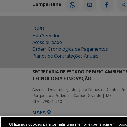
Compartilhe:
LGPD
Fala Servidor
Acessibilidade
Ordem Cronológica de Pagamentos
Planos de Contratações Anuais
SECRETARIA DE ESTADO DE MEIO AMBIENT
TECNOLOGIA E INOVAÇÃO
Avenida Desembargador José Nunes da Cunha s/n 
Parque dos Poderes - Campo Grande | MS
CEP.: 79031-310
MAPA
SETDIG | Secretaria-Executiva de Transf
Utilizamos cookies para permitir uma melhor experiência em noss