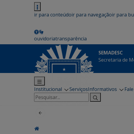
ir para conteúdo
ir para navegação
ir para b
ouvidoria
transparência
SEMADESC
Secretaria de M
Institucional
Serviços
Informativos
Fal
Pesquisar
por: