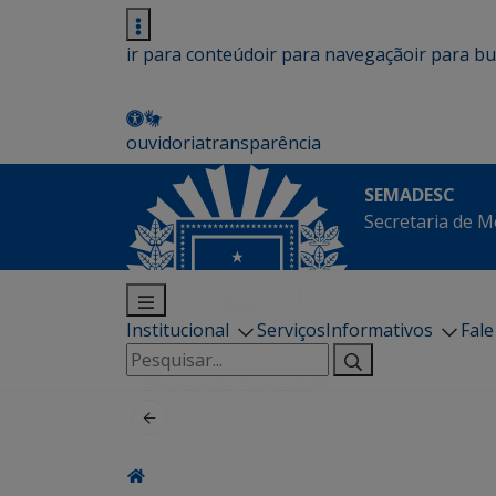
ir para conteúdo
ir para navegação
ir para b
ouvidoria
transparência
SEMADESC
Secretaria de M
Institucional
Serviços
Informativos
Fal
Pesquisar
por: