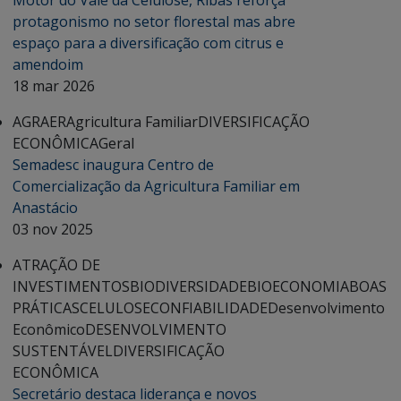
Motor do Vale da Celulose, Ribas reforça
protagonismo no setor florestal mas abre
espaço para a diversificação com citrus e
amendoim
18 mar 2026
AGRAER
Agricultura Familiar
DIVERSIFICAÇÃO
ECONÔMICA
Geral
Semadesc inaugura Centro de
Comercialização da Agricultura Familiar em
Anastácio
03 nov 2025
ATRAÇÃO DE
INVESTIMENTOS
BIODIVERSIDADE
BIOECONOMIA
BOAS
PRÁTICAS
CELULOSE
CONFIABILIDADE
Desenvolvimento
Econômico
DESENVOLVIMENTO
SUSTENTÁVEL
DIVERSIFICAÇÃO
ECONÔMICA
Secretário destaca liderança e novos