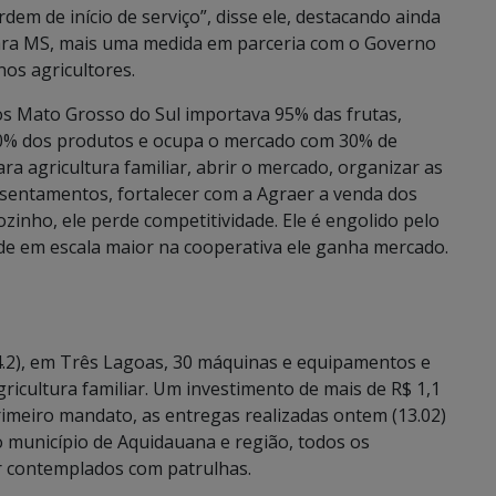
ordem de início de serviço”, disse ele, destacando ainda
ara MS, mais uma medida em parceria com o Governo
os agricultores.
s Mato Grosso do Sul importava 95% das frutas,
70% dos produtos e ocupa o mercado com 30% de
a agricultura familiar, abrir o mercado, organizar as
ssentamentos, fortalecer com a Agraer a venda dos
inho, ele perde competitividade. Ele é engolido pelo
de em escala maior na cooperativa ele ganha mercado.
4.2), em Três Lagoas, 30 máquinas e equipamentos e
icultura familiar. Um investimento de mais de R$ 1,1
rimeiro mandato, as entregas realizadas ontem (13.02)
 município de Aquidauana e região, todos os
r contemplados com patrulhas.