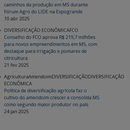
caminhos da produção em MS durante
Fórum Agro do LIDE na Expogrande
10 abr 2025
DIVERSIFICAÇÃO ECONÔMICA
FCO
Conselho do FCO aprova R$ 219,7 milhões
para novos empreendimentos em MS, com
destaque para irrigação e pomares de
citricultura
21 fev 2025
Agricultura
Amendoim
DIVERSIFICAÇÃO
DIVERSIFICAÇÃO
ECONÔMICA
Política de diversificação agrícola faz o
cultivo do amendoim crescer e consolida MS
como segundo maior produtor no país
24 jan 2025