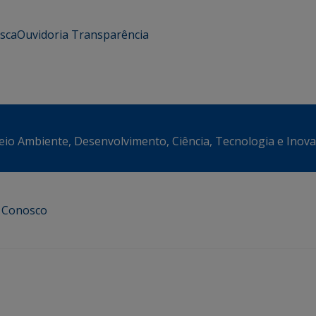
usca
Ouvidoria
Transparência
eio Ambiente, Desenvolvimento, Ciência, Tecnologia e Inov
e Conosco