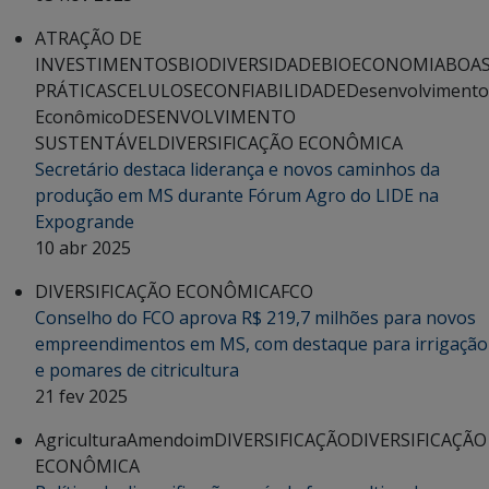
ATRAÇÃO DE
INVESTIMENTOS
BIODIVERSIDADE
BIOECONOMIA
BOA
PRÁTICAS
CELULOSE
CONFIABILIDADE
Desenvolvimento
Econômico
DESENVOLVIMENTO
SUSTENTÁVEL
DIVERSIFICAÇÃO ECONÔMICA
Secretário destaca liderança e novos caminhos da
produção em MS durante Fórum Agro do LIDE na
Expogrande
10 abr 2025
DIVERSIFICAÇÃO ECONÔMICA
FCO
Conselho do FCO aprova R$ 219,7 milhões para novos
empreendimentos em MS, com destaque para irrigação
e pomares de citricultura
21 fev 2025
Agricultura
Amendoim
DIVERSIFICAÇÃO
DIVERSIFICAÇÃO
ECONÔMICA