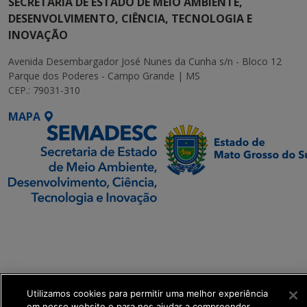
SECRETARIA DE ESTADO DE MEIO AMBIENTE,
DESENVOLVIMENTO, CIÊNCIA, TECNOLOGIA E
INOVAÇÃO
Avenida Desembargador José Nunes da Cunha s/n - Bloco 12
Parque dos Poderes - Campo Grande | MS
CEP.: 79031-310
MAPA
SETDIG | Secretaria-
Executiva de
Transformação Digital
get_footer();
Utilizamos cookies para permitir uma melhor experiência
em nosso website e para nos ajudar a compreender