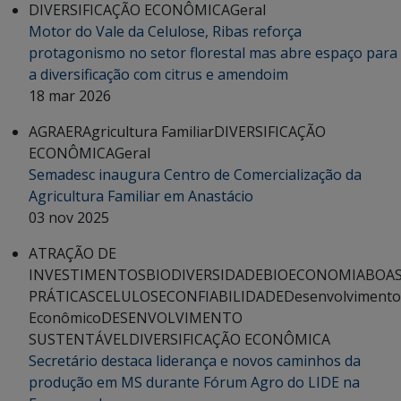
DIVERSIFICAÇÃO ECONÔMICA
Geral
Motor do Vale da Celulose, Ribas reforça
protagonismo no setor florestal mas abre espaço para
a diversificação com citrus e amendoim
18 mar 2026
AGRAER
Agricultura Familiar
DIVERSIFICAÇÃO
ECONÔMICA
Geral
Semadesc inaugura Centro de Comercialização da
Agricultura Familiar em Anastácio
03 nov 2025
ATRAÇÃO DE
INVESTIMENTOS
BIODIVERSIDADE
BIOECONOMIA
BOA
PRÁTICAS
CELULOSE
CONFIABILIDADE
Desenvolvimento
Econômico
DESENVOLVIMENTO
SUSTENTÁVEL
DIVERSIFICAÇÃO ECONÔMICA
Secretário destaca liderança e novos caminhos da
produção em MS durante Fórum Agro do LIDE na