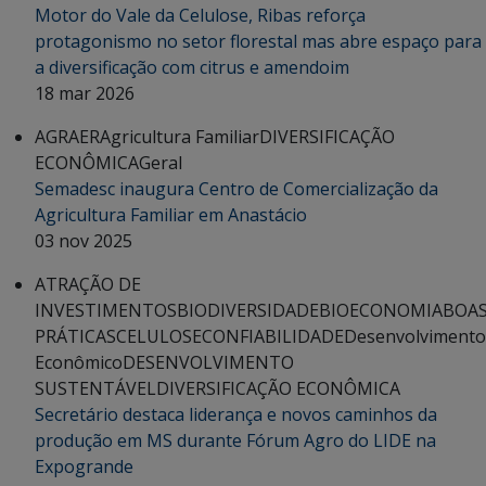
Motor do Vale da Celulose, Ribas reforça
protagonismo no setor florestal mas abre espaço para
a diversificação com citrus e amendoim
18 mar 2026
AGRAER
Agricultura Familiar
DIVERSIFICAÇÃO
ECONÔMICA
Geral
Semadesc inaugura Centro de Comercialização da
Agricultura Familiar em Anastácio
03 nov 2025
ATRAÇÃO DE
INVESTIMENTOS
BIODIVERSIDADE
BIOECONOMIA
BOA
PRÁTICAS
CELULOSE
CONFIABILIDADE
Desenvolvimento
Econômico
DESENVOLVIMENTO
SUSTENTÁVEL
DIVERSIFICAÇÃO ECONÔMICA
Secretário destaca liderança e novos caminhos da
produção em MS durante Fórum Agro do LIDE na
Expogrande