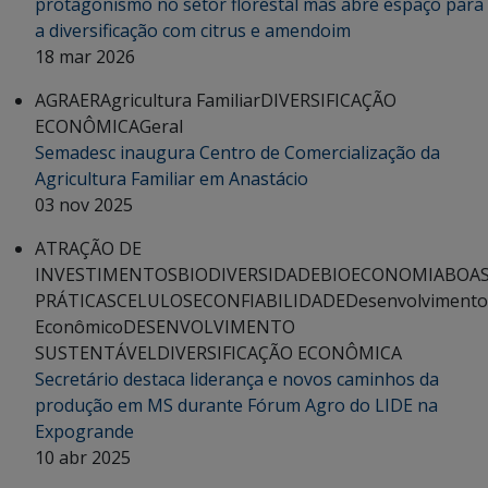
protagonismo no setor florestal mas abre espaço para
a diversificação com citrus e amendoim
18 mar 2026
AGRAER
Agricultura Familiar
DIVERSIFICAÇÃO
ECONÔMICA
Geral
Semadesc inaugura Centro de Comercialização da
Agricultura Familiar em Anastácio
03 nov 2025
ATRAÇÃO DE
INVESTIMENTOS
BIODIVERSIDADE
BIOECONOMIA
BOA
PRÁTICAS
CELULOSE
CONFIABILIDADE
Desenvolvimento
Econômico
DESENVOLVIMENTO
SUSTENTÁVEL
DIVERSIFICAÇÃO ECONÔMICA
Secretário destaca liderança e novos caminhos da
produção em MS durante Fórum Agro do LIDE na
Expogrande
10 abr 2025