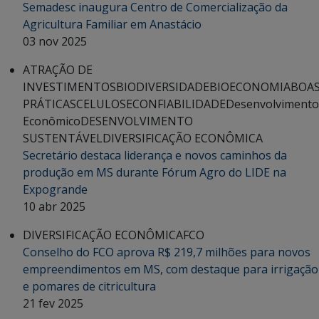
Semadesc inaugura Centro de Comercialização da
Agricultura Familiar em Anastácio
03 nov 2025
ATRAÇÃO DE
INVESTIMENTOS
BIODIVERSIDADE
BIOECONOMIA
BOA
PRÁTICAS
CELULOSE
CONFIABILIDADE
Desenvolvimento
Econômico
DESENVOLVIMENTO
SUSTENTÁVEL
DIVERSIFICAÇÃO ECONÔMICA
Secretário destaca liderança e novos caminhos da
produção em MS durante Fórum Agro do LIDE na
Expogrande
10 abr 2025
DIVERSIFICAÇÃO ECONÔMICA
FCO
Conselho do FCO aprova R$ 219,7 milhões para novos
empreendimentos em MS, com destaque para irrigação
e pomares de citricultura
21 fev 2025