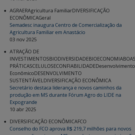
AGRAER
Agricultura Familiar
DIVERSIFICAÇÃO
ECONÔMICA
Geral
Semadesc inaugura Centro de Comercialização da
Agricultura Familiar em Anastácio
03 nov 2025
ATRAÇÃO DE
INVESTIMENTOS
BIODIVERSIDADE
BIOECONOMIA
BOA
PRÁTICAS
CELULOSE
CONFIABILIDADE
Desenvolvimento
Econômico
DESENVOLVIMENTO
SUSTENTÁVEL
DIVERSIFICAÇÃO ECONÔMICA
Secretário destaca liderança e novos caminhos da
produção em MS durante Fórum Agro do LIDE na
Expogrande
10 abr 2025
DIVERSIFICAÇÃO ECONÔMICA
FCO
Conselho do FCO aprova R$ 219,7 milhões para novos