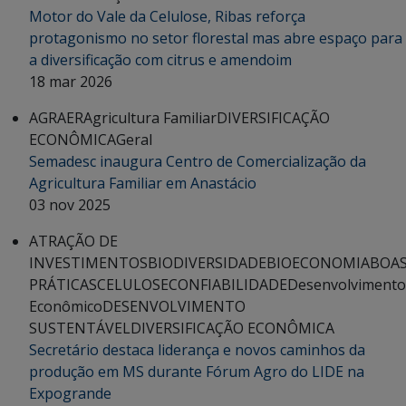
Motor do Vale da Celulose, Ribas reforça
protagonismo no setor florestal mas abre espaço para
a diversificação com citrus e amendoim
18 mar 2026
AGRAER
Agricultura Familiar
DIVERSIFICAÇÃO
ECONÔMICA
Geral
Semadesc inaugura Centro de Comercialização da
Agricultura Familiar em Anastácio
03 nov 2025
ATRAÇÃO DE
INVESTIMENTOS
BIODIVERSIDADE
BIOECONOMIA
BOA
PRÁTICAS
CELULOSE
CONFIABILIDADE
Desenvolvimento
Econômico
DESENVOLVIMENTO
SUSTENTÁVEL
DIVERSIFICAÇÃO ECONÔMICA
Secretário destaca liderança e novos caminhos da
produção em MS durante Fórum Agro do LIDE na
Expogrande