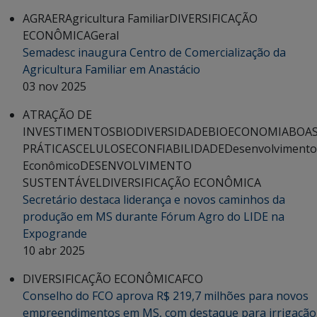
AGRAER
Agricultura Familiar
DIVERSIFICAÇÃO
ECONÔMICA
Geral
Semadesc inaugura Centro de Comercialização da
Agricultura Familiar em Anastácio
03 nov 2025
ATRAÇÃO DE
INVESTIMENTOS
BIODIVERSIDADE
BIOECONOMIA
BOA
PRÁTICAS
CELULOSE
CONFIABILIDADE
Desenvolvimento
Econômico
DESENVOLVIMENTO
SUSTENTÁVEL
DIVERSIFICAÇÃO ECONÔMICA
Secretário destaca liderança e novos caminhos da
produção em MS durante Fórum Agro do LIDE na
Expogrande
10 abr 2025
DIVERSIFICAÇÃO ECONÔMICA
FCO
Conselho do FCO aprova R$ 219,7 milhões para novos
empreendimentos em MS, com destaque para irrigação