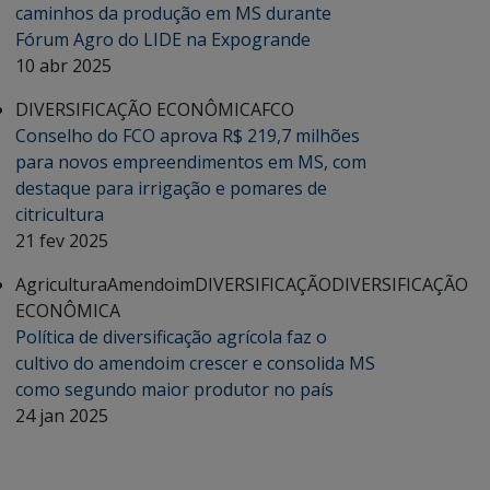
caminhos da produção em MS durante
Fórum Agro do LIDE na Expogrande
10 abr 2025
DIVERSIFICAÇÃO ECONÔMICA
FCO
Conselho do FCO aprova R$ 219,7 milhões
para novos empreendimentos em MS, com
destaque para irrigação e pomares de
citricultura
21 fev 2025
Agricultura
Amendoim
DIVERSIFICAÇÃO
DIVERSIFICAÇÃO
ECONÔMICA
Política de diversificação agrícola faz o
cultivo do amendoim crescer e consolida MS
como segundo maior produtor no país
24 jan 2025