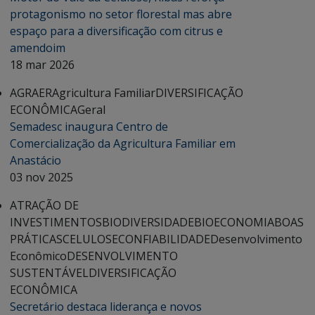
protagonismo no setor florestal mas abre
espaço para a diversificação com citrus e
amendoim
18 mar 2026
AGRAER
Agricultura Familiar
DIVERSIFICAÇÃO
ECONÔMICA
Geral
Semadesc inaugura Centro de
Comercialização da Agricultura Familiar em
Anastácio
03 nov 2025
ATRAÇÃO DE
INVESTIMENTOS
BIODIVERSIDADE
BIOECONOMIA
BOAS
PRÁTICAS
CELULOSE
CONFIABILIDADE
Desenvolvimento
Econômico
DESENVOLVIMENTO
SUSTENTÁVEL
DIVERSIFICAÇÃO
ECONÔMICA
Secretário destaca liderança e novos