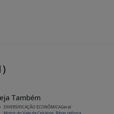
1)
eja Também
DIVERSIFICAÇÃO ECONÔMICA
Geral
Motor do Vale da Celulose, Ribas reforça