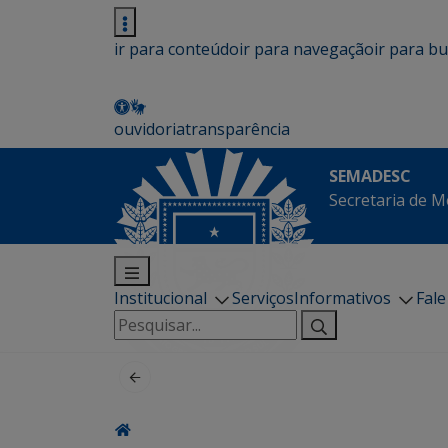
ir para conteúdo
ir para navegação
ir para b
ouvidoria
transparência
SEMADESC
Secretaria de M
Institucional
Serviços
Informativos
Fal
Pesquisar
por: