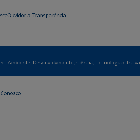
usca
Ouvidoria
Transparência
eio Ambiente, Desenvolvimento, Ciência, Tecnologia e Inov
e Conosco