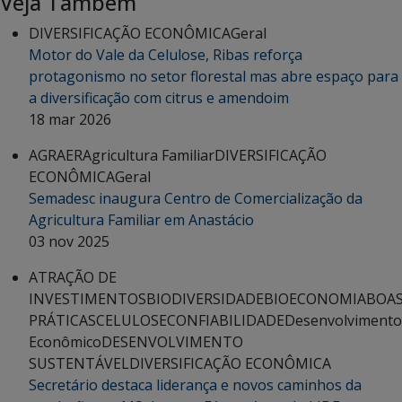
Veja Também
DIVERSIFICAÇÃO ECONÔMICA
Geral
Motor do Vale da Celulose, Ribas reforça
protagonismo no setor florestal mas abre espaço para
a diversificação com citrus e amendoim
18 mar 2026
AGRAER
Agricultura Familiar
DIVERSIFICAÇÃO
ECONÔMICA
Geral
Semadesc inaugura Centro de Comercialização da
Agricultura Familiar em Anastácio
03 nov 2025
ATRAÇÃO DE
INVESTIMENTOS
BIODIVERSIDADE
BIOECONOMIA
BOA
PRÁTICAS
CELULOSE
CONFIABILIDADE
Desenvolvimento
Econômico
DESENVOLVIMENTO
SUSTENTÁVEL
DIVERSIFICAÇÃO ECONÔMICA
Secretário destaca liderança e novos caminhos da