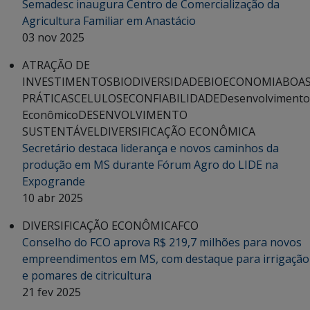
Semadesc inaugura Centro de Comercialização da
Agricultura Familiar em Anastácio
03 nov 2025
ATRAÇÃO DE
INVESTIMENTOS
BIODIVERSIDADE
BIOECONOMIA
BOA
PRÁTICAS
CELULOSE
CONFIABILIDADE
Desenvolvimento
Econômico
DESENVOLVIMENTO
SUSTENTÁVEL
DIVERSIFICAÇÃO ECONÔMICA
Secretário destaca liderança e novos caminhos da
produção em MS durante Fórum Agro do LIDE na
Expogrande
10 abr 2025
DIVERSIFICAÇÃO ECONÔMICA
FCO
Conselho do FCO aprova R$ 219,7 milhões para novos
empreendimentos em MS, com destaque para irrigação
e pomares de citricultura
21 fev 2025