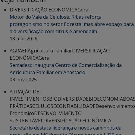
DIVERSIFICAÇÃO ECONÔMICA
Geral
Motor do Vale da Celulose, Ribas reforça
protagonismo no setor florestal mas abre espaço para
a diversificação com citrus e amendoim
18 mar 2026
AGRAER
Agricultura Familiar
DIVERSIFICAÇÃO
ECONÔMICA
Geral
Semadesc inaugura Centro de Comercialização da
Agricultura Familiar em Anastácio
03 nov 2025
ATRAÇÃO DE
INVESTIMENTOS
BIODIVERSIDADE
BIOECONOMIA
BOA
PRÁTICAS
CELULOSE
CONFIABILIDADE
Desenvolvimento
Econômico
DESENVOLVIMENTO
SUSTENTÁVEL
DIVERSIFICAÇÃO ECONÔMICA
Secretário destaca liderança e novos caminhos da